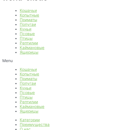
s
t
u
u
d
s
c
Кошачьи
c
u
Копытные
t
t
Приматы
c
Попугаи
s
s
t
Куньи
Псовые
s
Птицы
Рептилии
Каймановые
Ящерицы
Menu
Кошачьи
Копытные
Приматы
Попугаи
Куньи
Псовые
Птицы
Рептилии
Каймановые
Ящерицы
Категории
Преимущества
О нас