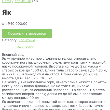
Home
/
Копытные
/ Як
Як
₽
40,000.00
ОТ:
Проконсультироваться
Category:
Копытные
Description
Внешний вид
Як — крупное животное с длинным телом, относительно
короткими ногами, широкими, округлыми копытами и тяжелой,
низко посаженной головой. Высота в холке до 2 м, масса у
старых быков до 1000 кг. Длина тела старого самца до 4,25 м,
из них 0,75 м приходится на хвост. Длина самки до 2,8 м,
высота 1,6 м, вес 325—360 кг.
На холке у яка небольшой горб, отчего спина кажется покатой.
Рога у обоих полов длинные, но не толстые, широко
расставленные, от основания направлены в стороны, а затем
загибаются вперед-вверх; длина их до 95 см, а расстояние
между концами 90 см.
Як отличается длинной косматой шерстью, которая свисает с
туловища и почти полностью закрывает ноги. Шерсть темно-
бурая или серовато-чёрная всюду, кроме морды, где часто