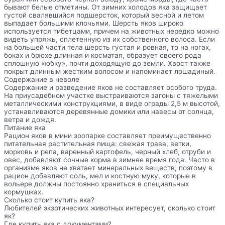
бывают белые отметины. От зимних холодов яка защищает
густой свалявшийся подшерсток, который весной и летом
выпадает большими клочьями. Шерсть яков широко
используется тибетцами, причем на животных нередко можно
видеть упряжь, сплетенную из их собственного волоса. Если
на большей части тела шерсть густая и ровная, то на ногах,
боках и брюхе длинная и косматая, образует своего рода
сплошную «юбку», почти доходящую до земли. Хвост также
покрыт длинным жестким волосом и напоминает лошадиный.
Содержание в неволе
Содержание и разведение яков не составляет особого труда.
На приусадебном участке выстраиваются загоны с тяжелыми
металлическими конструкциями, в виде ограды 2,5 м высотой,
устанавливаются деревянные домики или навесы от солнца,
ветра и дождя.
Питание яка
Рацион яков в мини зоопарке составляет преимущественно
питательная растительная пища: свежая трава, ветки,
морковь и репа, варенный картофель, черный хлеб, отруби и
овес, добавляют сочные корма в зимнее время года. Часто в
организме яков не хватает минеральных веществ, поэтому в
рацион добавляют соль, мел и костную муку, которые в
вольере должны постоянно храниться в специальных
кормушках.
Сколько стоит купить яка?
Любителей экзотических животных интересует, сколько стоит
як?
Где купить яка с документами?