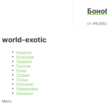
Боно
₽
4,500,
ОТ:
world-exotic
Кошачьи
Копытные
Приматы
Попугаи
Куньи
Псовые
Птицы
Рептилии
Каймановые
Ящерицы
Menu