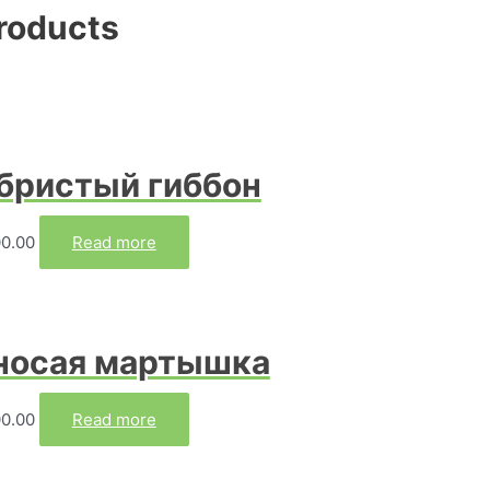
roducts
бристый гиббон
0.00
Read more
носая мартышка
0.00
Read more