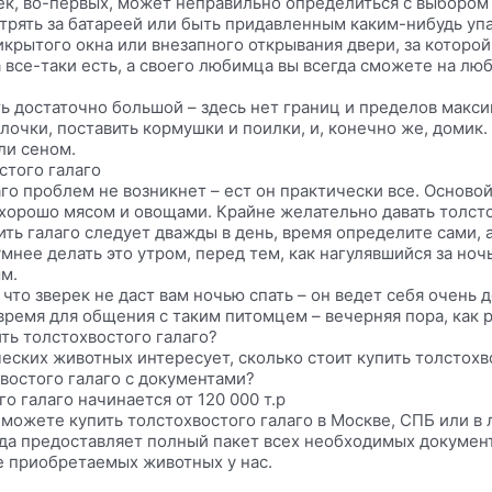
к, во-первых, может неправильно определиться с выбором т
стрять за батареей или быть придавленным каким-нибудь уп
крытого окна или внезапного открывания двери, за которой
а все-таки есть, а своего любимца вы всегда сможете на л
ь достаточно большой – здесь нет границ и пределов макси
лочки, поставить кормушки и поилки, и, конечно же, домик
ли сеном.
стого галаго
о проблем не возникнет – ест он практически все. Основой
 хорошо мясом и овощами. Крайне желательно давать толст
ить галаго следует дважды в день, время определите сами, 
умнее делать это утром, перед тем, как нагулявшийся за ночь
м.
, что зверек не даст вам ночью спать – он ведет себя очень 
время для общения с таким питомцем – вечерняя пора, как р
ть толстохвостого галаго?
еских животных интересует, сколько стоит купить толстохв
хвостого галаго с документами?
о галаго начинается от 120 000 т.р
 можете купить толстохвостого галаго в Москве, СПБ или в
да предоставляет полный пакет всех необходимых докумен
е приобретаемых животных у нас.