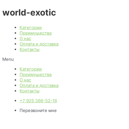
Перейти
world-exotic
к
содержимому
Категории
Преимущества
О нас
Оплата и доставка
Контакты
Menu
Категории
Преимущества
О нас
Оплата и доставка
Контакты
+7 925 366-52-16
Перезвоните мне