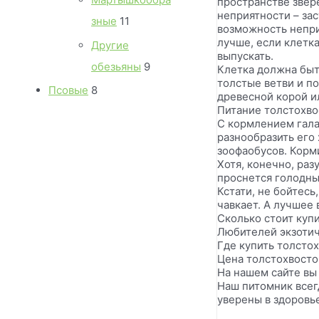
пространстве звере
c
u
o
неприятности – за
r
1
зные
11
возможность непри
t
c
d
o
1
лучше, если клетк
Другие
s
t
выпускать.
u
d
p
9
обезьяны
9
Клетка должна быт
s
c
u
толстые ветви и по
r
p
8
Псовые
8
древесной корой и
t
c
o
r
Питание толстохво
p
s
С кормлением галаг
t
d
o
r
разнообразить его
s
u
зоофaобусов. Корм
d
o
Хотя, конечно, раз
c
u
d
проснется голодны
t
Кстати, не бойтесь
c
u
чавкает. А лучшее 
s
t
c
Сколько стоит купи
Любителей экзотич
s
t
Где купить толсто
Цена толстохвостог
s
На нашем сайте вы
Наш питомник всег
уверены в здоровь