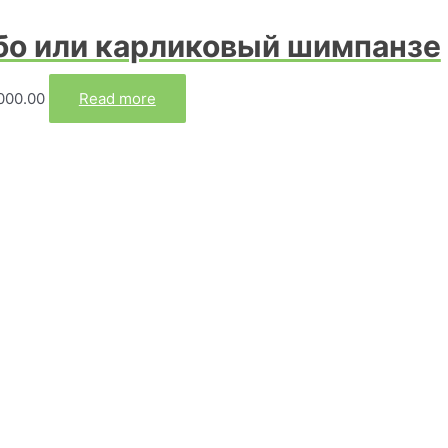
бо или карликовый шимпанзе
000.00
Read more