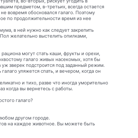
уалета, во-вторых, рискует угодить в
авшим предметом, в-третьих, всегда остается
 не вовремя обосновался галаго. Поэтому
юбое по продолжительности время из нее
мума, в ней нужно как следует закрепить
. Пол желательно выстелить опилками,
 рациона могут стать каши, фрукты и орехи,
охвостому галаго живых насекомых, хотя бы
а уж зверек подстроится под заданный режим.
 галаго уляжется спать, и вечером, когда он
деликатно и тихо, разве что иногда уморительно
аз когда вы вернетесь с работы.
остого галаго?
 любом другом городе.
тов на каждое животное. Вы можете быть