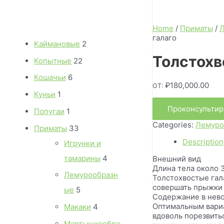
Home
/
Приматы
/
Л
галаго
2
Каймановые
2
Толстохв
p
2
Копытные
22
r
2
6
Кошачьи
6
₽
180,000.00
ОТ:
o
p
p
1
Куньи
1
d
r
r
Проконсультир
p
1
Попугаи
1
u
o
o
r
Categories:
Лемуро
p
3
Приматы
33
c
d
d
o
r
Description
3
Игрунки и
t
u
u
d
o
p
4
тамарины
4
Внешний вид
s
c
c
Длина тела около 3
u
d
r
p
Лемурообразн
Толстохвостые гал
t
t
c
u
совершать прыжки д
o
r
5
ые
5
s
Содержание в нев
s
t
c
d
o
p
Оптимальным вариа
4
Макаки
4
t
вдоволь порезвить
u
d
r
p
Мартышкообра