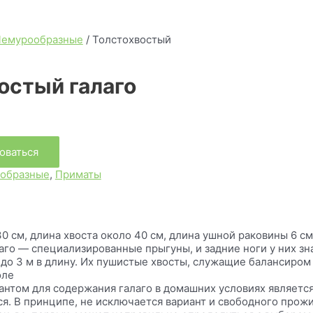
емурообразные
/ Толстохвостый
остый галаго
оваться
образные
,
Приматы
0 см, длина хвоста около 40 см, длина ушной раковины 6 см. 
аго — специализированные прыгуны, и задние ноги у них зн
о 3 м в длину. Их пушистые хвосты, служащие балансиром п
оле
нтом для содержания галаго в домашних условиях является 
ся. В принципе, не исключается вариант и свободного прожи