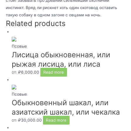
стоит забывать про древний сильнейший охотничий
инстинкт. Вряд ли рискнет хоть один скотовод оставить
такую собаку в одном загоне с овцами на ночь.
Related products
Псовые
Лисица обыкновенная, или
рыжая лисица, или лиса
₽
6,000.00
Read more
ОТ:
Псовые
Обыкновенный шакал, или
азиатский шакал, или чекалка
₽
30,000.00
Read more
ОТ: